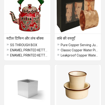
स्टील टिफिन और लंच बॉक्स
तांबे की वस्तुएँ
SS THROUGH BOX
Pure Copper Serving Jug for home and office use
ENAMEL PRINTED KETTLE (P)
Classic Copper Water Pitcher for Home & Office
ENAMEL PRINTED KETTLE (O)
Leakproof Copper Water Jug for Kitchen & Dining