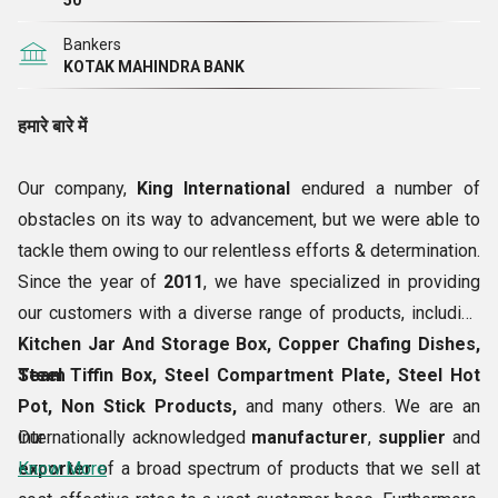
50
Bankers
हमारे कुछ प्रमुख
ग्राहक
KOTAK MAHINDRA BANK
निम्नलिखित हैं:
हमारे बारे में
नीलकमल
Our company,
King International
endured a number of
उत्तर प्रदेश सरकार
obstacles on its way to advancement, but we were able to
DLF
tackle them owing to our relentless efforts & determination.
लूथरा फ़ार्म
Since the year of
2011
, we have specialized in providing
दिल्ली मेट्रो
our customers with a diverse range of products, including
HCL
Kitchen Jar And Storage Box, Copper Chafing Dishes,
आइनॉक्स
Steel Tiffin Box, Steel Compartment Plate, Steel Hot
Team
ओबेरॉय होटल्स एंड रिसॉर्ट्स
Pot, Non Stick Products,
and many others. We are an
किंग इंटरनेशनल
internationally acknowledged
Our
manufacturer
,
supplier
and
रिचमंड ग्लोबल स्कूल
exporter
Know More
of a broad spectrum of products that we sell at