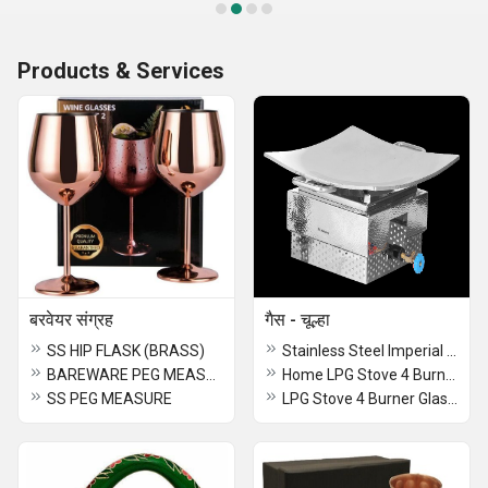
Products & Services
बरवेयर संग्रह
गैस - चूल्हा
SS HIP FLASK (BRASS)
Stainless Steel Imperial Gas Bhatti for a buffet
BAREWARE PEG MEASURE
Home LPG Stove 4 Burner GlassTop
SS PEG MEASURE
LPG Stove 4 Burner GlassTop