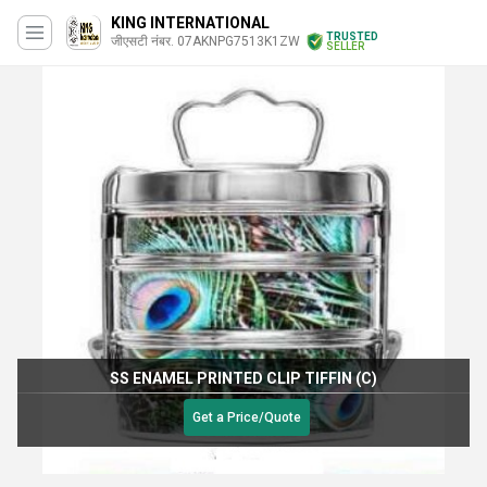
KING INTERNATIONAL
TRUSTED
जीएसटी नंबर. 07AKNPG7513K1ZW
SELLER
SS ENAMEL PRINTED CLIP TIFFIN (C)
Get a Price/Quote