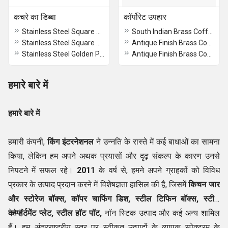
कचरे का डिब्बा
कॉर्पोरेट उपहार
Stainless Steel Square Golden Planter
South Indian Brass Coffee Dabra Set Davara Tumbler Premium Quality
Stainless Steel Square Planter
Antique Finish Brass Coffee Dabra Set South Indian Traditional Set
Stainless Steel Golden Planter
Antique Finish Brass Coffee Dabra Set for Home Use
हमारे बारे में
हमारे बारे में
हमारी कंपनी,
किंग इंटरनेशनल
ने उन्नति के रास्ते में कई बाधाओं का सामना
किया, लेकिन हम अपने अथक प्रयासों और दृढ़ संकल्प के कारण उनसे
निपटने में सफल रहे।
2011
के वर्ष से, हमने अपने ग्राहकों को विविध
प्रकार के उत्पाद प्रदान करने में विशेषज्ञता हासिल की है, जिसमें
किचन जार
और स्टोरेज बॉक्स, कॉपर चाफिंग डिश, स्टील टिफिन बॉक्स, स्टील
कम्पार्टमेंट प्लेट, स्टील हॉट पॉट,
देते हैं।
नॉन स्टिक उत्पाद और कई अन्य शामिल
हैं। हम अंतरराष्ट्रीय स्तर पर स्वीकृत उत्पादों के व्यापक स्पेक्ट्रम के