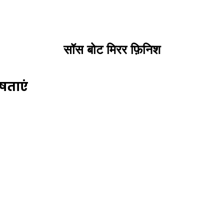
सॉस बोट मिरर फ़िनिश
षताएं