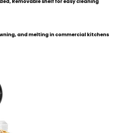
cluded, Removable shelf for easy cleaning
browning, and melting in commercial kitchens