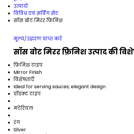
उत्पादों
विविध एवं सर्विंग सेट
सॉस बोट मिरर फ़िनिश
मूल्य/उद्धरण प्राप्त करें
सॉस बोट मिरर फ़िनिश उत्पाद की विशे
फ़िनिश टाइप
Mirror Finish
विशेषताएँ
Ideal for serving sauces; elegant design
प्रॉडक्ट टाइप
मटेरियल
रंग
Silver