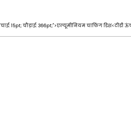
 "ऊँचाई: 15pt; चौड़ाई: 366pt;">एल्यूमीनियम चाफिंग डिश<टीडी ऊ