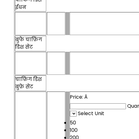
ईंधन
बुफे चाफ़िंग
डिश सेट
चाफ़िंग डिश
बुफ़े सेट
Price:
Â
Quan
Select Unit
50
100
200