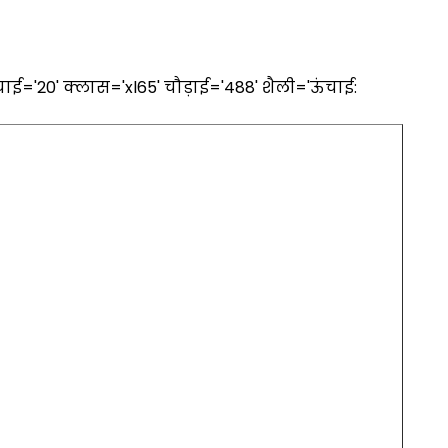
ंचाई='20' क्लास='xl65' चौड़ाई='488' शैली='ऊंचाई: