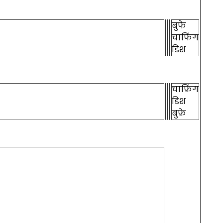
बुफे
चाफिंग
डिश
चाफ़िंग
डिश
बुफ़े