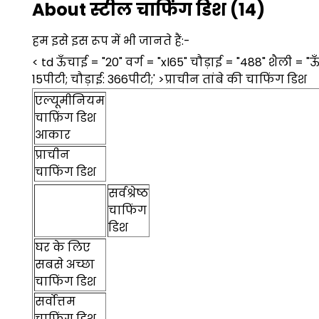
About स्टील चाफिंग डिश (14)
हम इसे इस रूप में भी जानते हैं:-
< td ऊँचाई = "20" वर्ग = "xl65" चौड़ाई = "488" शैली =
15पीटी; चौड़ाई: 366पीटी;' >प्राचीन तांबे की चाफिंग डिश
एल्यूमीनियम
चाफ़िंग डिश
आकार
प्राचीन
चाफिंग डिश
सर्वश्रेष्ठ
चाफिंग
डिश
घर के लिए
सबसे अच्छा
चाफिंग डिश
सर्वोत्तम
चाफिंग डिश