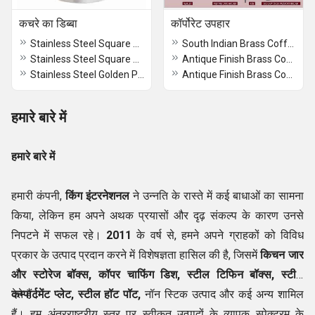
कचरे का डिब्बा
कॉर्पोरेट उपहार
Stainless Steel Square Golden Planter
South Indian Brass Coffee Dabra Set Davara Tumbler Premium Quality
Stainless Steel Square Planter
Antique Finish Brass Coffee Dabra Set South Indian Traditional Set
Stainless Steel Golden Planter
Antique Finish Brass Coffee Dabra Set for Home Use
हमारे बारे में
हमारे बारे में
हमारी कंपनी,
किंग इंटरनेशनल
ने उन्नति के रास्ते में कई बाधाओं का सामना
किया, लेकिन हम अपने अथक प्रयासों और दृढ़ संकल्प के कारण उनसे
निपटने में सफल रहे।
2011
के वर्ष से, हमने अपने ग्राहकों को विविध
प्रकार के उत्पाद प्रदान करने में विशेषज्ञता हासिल की है, जिसमें
किचन जार
और स्टोरेज बॉक्स, कॉपर चाफिंग डिश, स्टील टिफिन बॉक्स, स्टील
कम्पार्टमेंट प्लेट, स्टील हॉट पॉट,
देते हैं।
नॉन स्टिक उत्पाद और कई अन्य शामिल
हैं। हम अंतरराष्ट्रीय स्तर पर स्वीकृत उत्पादों के व्यापक स्पेक्ट्रम के