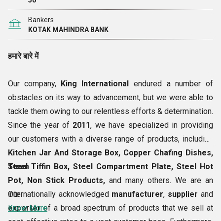
50
Bankers
हमारे कुछ प्रमुख
ग्राहक
KOTAK MAHINDRA BANK
निम्नलिखित हैं:
हमारे बारे में
नीलकमल
Our company,
King International
endured a number of
उत्तर प्रदेश सरकार
obstacles on its way to advancement, but we were able to
DLF
tackle them owing to our relentless efforts & determination.
लूथरा फ़ार्म
Since the year of
2011
, we have specialized in providing
दिल्ली मेट्रो
our customers with a diverse range of products, including
HCL
Kitchen Jar And Storage Box, Copper Chafing Dishes,
आइनॉक्स
Steel Tiffin Box, Steel Compartment Plate, Steel Hot
Team
ओबेरॉय होटल्स एंड रिसॉर्ट्स
Pot, Non Stick Products,
and many others. We are an
किंग इंटरनेशनल
internationally acknowledged
Our
manufacturer
,
supplier
and
रिचमंड ग्लोबल स्कूल
exporter
Know More
of a broad spectrum of products that we sell at