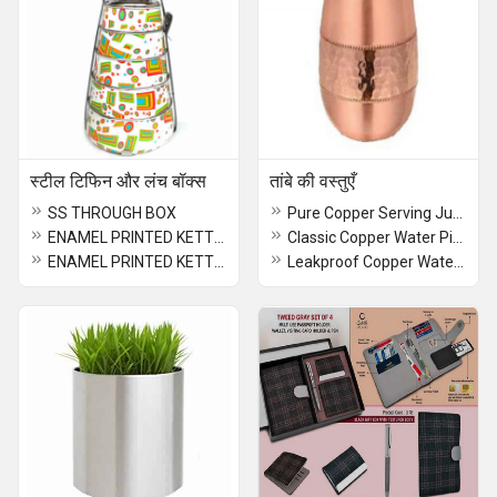
स्टील टिफिन और लंच बॉक्स
तांबे की वस्तुएँ
SS THROUGH BOX
Pure Copper Serving Jug for home and office use
ENAMEL PRINTED KETTLE (P)
Classic Copper Water Pitcher for Home & Office
ENAMEL PRINTED KETTLE (O)
Leakproof Copper Water Jug for Kitchen & Dining