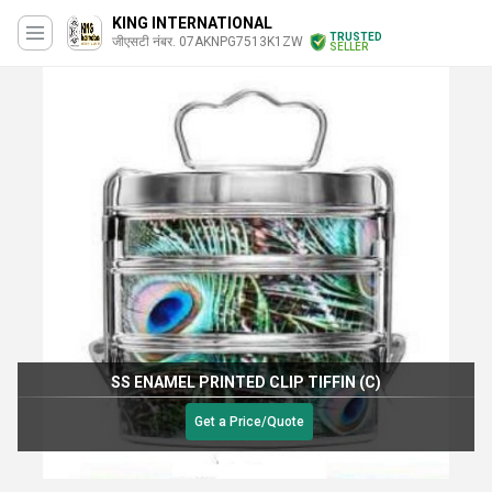
KING INTERNATIONAL
TRUSTED
जीएसटी नंबर. 07AKNPG7513K1ZW
SELLER
SS ENAMEL PRINTED CLIP TIFFIN (C)
Get a Price/Quote