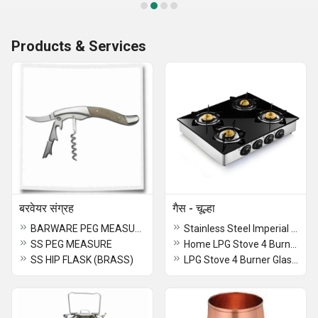
Products & Services
बरवेयर संग्रह
गैस - चूल्हा
BARWARE PEG MEASURE
Stainless Steel Imperial Gas Bhatti for a buffet
SS PEG MEASURE
Home LPG Stove 4 Burner GlassTop
SS HIP FLASK (BRASS)
LPG Stove 4 Burner GlassTop